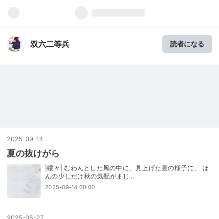
双六二等兵
読者になる
2025
-
09
-
14
夏の抜けがら
|縷々| むわんとした風の中に、見上げた雲の様子に、 ほ
んの少しだけ秋の気配がまじ…
2025-09-14 00:00
2025
-
05
-
27