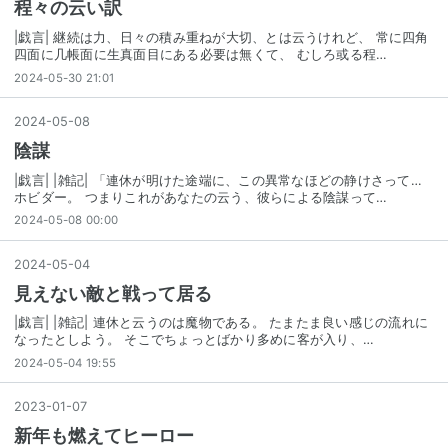
程々の云い訳
|戯言| 継続は力、日々の積み重ねが大切、とは云うけれど、 常に四角
四面に几帳面に生真面目にある必要は無くて、 むしろ或る程…
2024-05-30 21:01
2024
-
05
-
08
陰謀
|戯言| |雑記| 「連休が明けた途端に、この異常なほどの静けさって…
ホビダー。 つまりこれがあなたの云う、彼らによる陰謀って…
2024-05-08 00:00
2024
-
05
-
04
見えない敵と戦って居る
|戯言| |雑記| 連休と云うのは魔物である。 たまたま良い感じの流れに
なったとしよう。 そこでちょっとばかり多めに客が入り、…
2024-05-04 19:55
2023
-
01
-
07
新年も燃えてヒーロー