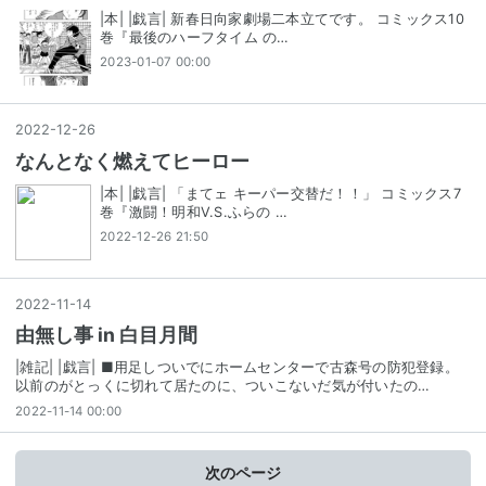
|本| |戯言| 新春日向家劇場二本立てです。 コミックス10
巻『最後のハーフタイム の…
2023-01-07 00:00
2022
-
12
-
26
なんとなく燃えてヒーロー
|本| |戯言| 「まてェ キーパー交替だ！！」 コミックス7
巻『激闘！明和V.S.ふらの …
2022-12-26 21:50
2022
-
11
-
14
由無し事 in 白目月間
|雑記| |戯言| ■用足しついでにホームセンターで古森号の防犯登録。
以前のがとっくに切れて居たのに、ついこないだ気が付いたの…
2022-11-14 00:00
次のページ